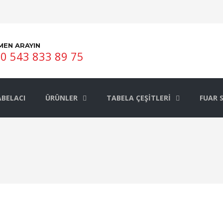
MEN ARAYIN
0 543 833 89 75
BELACI
ÜRÜNLER
TABELA ÇEŞITLERI
FUAR 