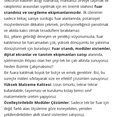
Sektörün kalbinin attığı fuarlarda, markanızı zirveye taşımak ve
rakipleriniz arasından sıyrılmak için en önemli silahınız
fuar
standınız ve sergileme ekipmanlarınızdır.
İlk izlenimin
sadece birkaç saniye sürdüğü fuar alanlarında, potansiyel
müşterilerinizin dikkatini çekmek, profesyonelliğinizi yansıtmak
ve akılda kalıcı olmak tesadüflere bırakılamaz.
Biz, yılların getirdiği deneyim ve yenilikçi vizyonumuzla, fuar
katılımınızı bir harcamadan çok, yüksek dönüşümlü bir yatırıma
dönüştürmek için buradayız.
Fuar standı, modüler sistemler,
dijital ekranlar ve tanıtım ekipmanları satışı
alanında,
işletmenizin ihtiyacı olan her şeyi tek bir çatı altında sunuyoruz.
Neden Bizimle Çalışmalısınız?
Bir fuara katılmak büyük bir bütçe ve emek gerektirir. Biz, bu
süreçte riskleri sıfırlayarak size en efektif çözümleri sunuyoruz:
Yüksek Malzeme Kalitesi:
Uzun ömürlü, tekrar tekrar
kullanılabilir, taşınması ve kurulumu kolay birinci sınıf
malzemelerle üretim yapıyoruz.
Özelleştirilebilir Modüler Çözümler:
Sadece tek bir fuar için
değil; farklı alan ölçülerine göre esneyebilen, yeniden
şekillendirilebilen akıllı stand sistemleri satıyoruz.