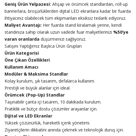
Geniş Ürün Yelpazesi:
Ahşap ve örümcek standlardan, roll-up
bannerlara, broşürlüklerden dijital LED ekranlara kadar bir fuarda
ihtiyacınız olabilecek tüm ekipmanları eksiksiz tedarik ediyoruz.
Maliyet Avantajı:
Her fuarda stand kiralamak yerine, kendi
standınıza sahip olarak uzun vadede fuar maliyetlerinizi
%50’ye
varan oranlarda
düşürmenizi sağlıyoruz.
Satışını Yaptığımız Başlıca Ürün Grupları
Ürün Kategorisi
Öne Çıkan Özellikleri
Kullanım Amacı
Modüler & Maksima Standlar
Kolay kurulum, şık tasarım, defalarca kullanım.
Prestijli ve büyük alanlar için ideal.
Örümcek (Pop-Up) Standlar
Taşınabilir çanta içi tasarım, 10 dakikada kurulum.
Pratiklik ve bütçe dostu çözümler arayanlar için.
Dijital ve LED Ekranlar
Yüksek çözünürlük, hareketli içerik yönetimi.
Ziyaretçilerin dikkatini anında çekmek ve teknolojik duruş için.