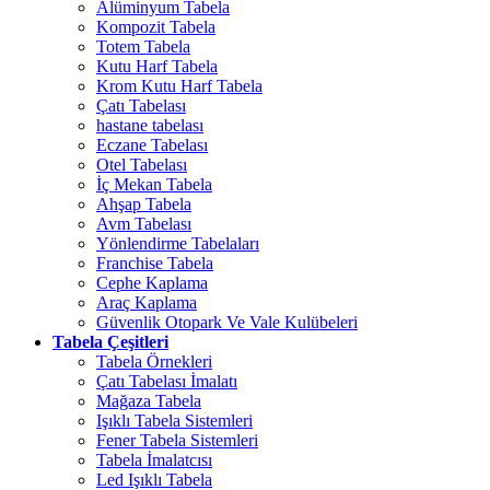
Alüminyum Tabela
Kompozit Tabela
Totem Tabela
Kutu Harf Tabela
Krom Kutu Harf Tabela
Çatı Tabelası
hastane tabelası
Eczane Tabelası
Otel Tabelası
İç Mekan Tabela
Ahşap Tabela
Avm Tabelası
Yönlendirme Tabelaları
Franchise Tabela
Cephe Kaplama
Araç Kaplama
Güvenlik Otopark Ve Vale Kulübeleri
Tabela Çeşitleri
Tabela Örnekleri
Çatı Tabelası İmalatı
Mağaza Tabela
Işıklı Tabela Sistemleri
Fener Tabela Sistemleri
Tabela İmalatcısı
Led Işıklı Tabela