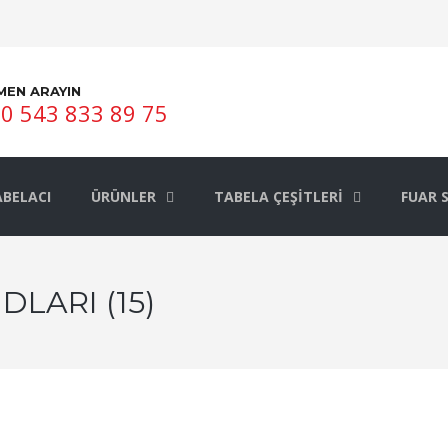
MEN ARAYIN
0 543 833 89 75
BELACI
ÜRÜNLER
TABELA ÇEŞITLERI
FUAR 
LARI (15)