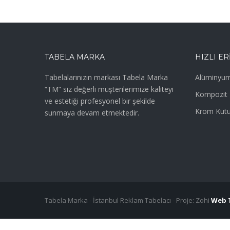
TABELA MARKA
HIZLI ER
Tabelalarınızın markası Tabela Marka
Alüminyum
“TM” siz değerli müşterilerimize kaliteyi
Kompozit 
ve estetiği profesyonel bir şekilde
Krom Kutu
sunmaya devam etmektedir.
Tabela Marka - İstanbul Reklam Tabelacı - Proje: Zohi
Web 