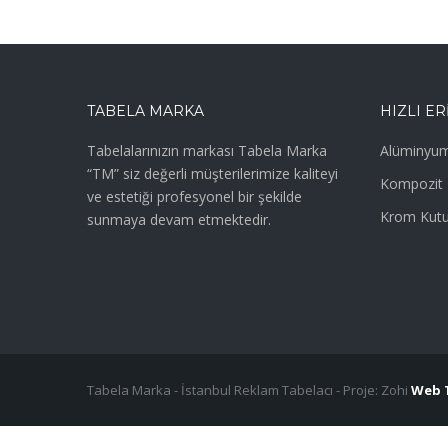
TABELA MARKA
HIZLI ER
Tabelalarınızın markası Tabela Marka
Alüminyum
“TM” siz değerli müşterilerimize kaliteyi
Kompozit 
ve estetiği profesyonel bir şekilde
Krom Kutu
sunmaya devam etmektedir.
Tabela Marka - İstanbul Reklam Tabelacı - Proje: Zohi
Web 