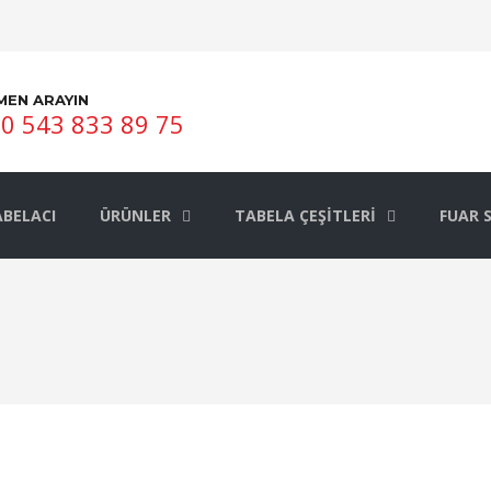
MEN ARAYIN
0 543 833 89 75
BELACI
ÜRÜNLER
TABELA ÇEŞITLERI
FUAR 