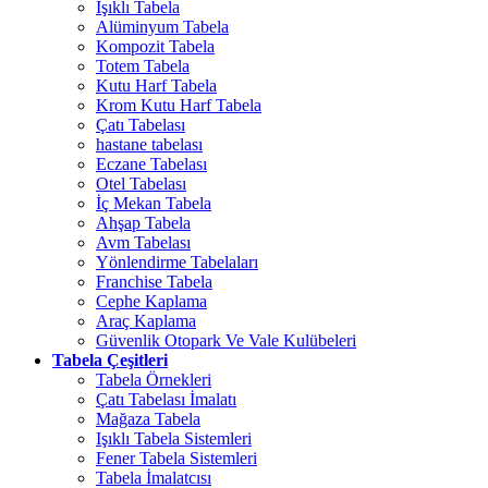
Işıklı Tabela
Alüminyum Tabela
Kompozit Tabela
Totem Tabela
Kutu Harf Tabela
Krom Kutu Harf Tabela
Çatı Tabelası
hastane tabelası
Eczane Tabelası
Otel Tabelası
İç Mekan Tabela
Ahşap Tabela
Avm Tabelası
Yönlendirme Tabelaları
Franchise Tabela
Cephe Kaplama
Araç Kaplama
Güvenlik Otopark Ve Vale Kulübeleri
Tabela Çeşitleri
Tabela Örnekleri
Çatı Tabelası İmalatı
Mağaza Tabela
Işıklı Tabela Sistemleri
Fener Tabela Sistemleri
Tabela İmalatcısı