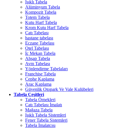
Işıklı Tabela
Alüminyum Tabela
Kompozit Tabela
Totem Tabela
Kutu Harf Tabela
Krom Kutu Harf Tabela
Çatı Tabelası
hastane tabelası
Eczane Tabelası
Otel Tabelası
İç Mekan Tabela
Ahşap Tabela
Avm Tabelası
Yönlendirme Tabelaları
Franchise Tabela
Cephe Kaplama
Araç Kaplama
Güvenlik Otopark Ve Vale Kulübeleri
Tabela Çeşitleri
Tabela Örnekleri
Çatı Tabelası İmalatı
Mağaza Tabela
Işıklı Tabela Sistemleri
Fener Tabela Sistemleri
Tabela İmalatcısı