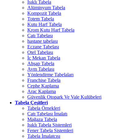
Işıklı Tabela
Alüminyum Tabela
Kompozit Tabela
Totem Tabela
Kutu Harf Tabela
Krom Kutu Harf Tabela
Çatı Tabelası
hastane tabelası
Eczane Tabelası
Otel Tabelası
İç Mekan Tabela
Ahşap Tabela
Avm Tabelası
Yönlendirme Tabelaları
Franchise Tabela
Cephe Kaplama
Araç Kaplama
Güvenlik Otopark Ve Vale Kulübeleri
Tabela Çeşitleri
Tabela Örnekleri
Çatı Tabelası İmalatı
Mağaza Tabela
Işıklı Tabela Sistemleri
Fener Tabela Sistemleri
Tabela İmalatcısı