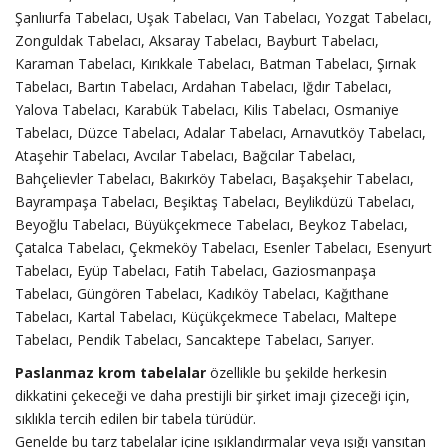
Şanlıurfa Tabelacı, Uşak Tabelacı, Van Tabelacı, Yozgat Tabelacı,
Zonguldak Tabelacı, Aksaray Tabelacı, Bayburt Tabelacı,
Karaman Tabelacı, Kırıkkale Tabelacı, Batman Tabelacı, Şırnak
Tabelacı, Bartın Tabelacı, Ardahan Tabelacı, Iğdır Tabelacı,
Yalova Tabelacı, Karabük Tabelacı, Kilis Tabelacı, Osmaniye
Tabelacı, Düzce Tabelacı, Adalar Tabelacı, Arnavutköy Tabelacı,
Ataşehir Tabelacı, Avcılar Tabelacı, Bağcılar Tabelacı,
Bahçelievler Tabelacı, Bakırköy Tabelacı, Başakşehir Tabelacı,
Bayrampaşa Tabelacı, Beşiktaş Tabelacı, Beylikdüzü Tabelacı,
Beyoğlu Tabelacı, Büyükçekmece Tabelacı, Beykoz Tabelacı,
Çatalca Tabelacı, Çekmeköy Tabelacı, Esenler Tabelacı, Esenyurt
Tabelacı, Eyüp Tabelacı, Fatih Tabelacı, Gaziosmanpaşa
Tabelacı, Güngören Tabelacı, Kadıköy Tabelacı, Kağıthane
Tabelacı, Kartal Tabelacı, Küçükçekmece Tabelacı, Maltepe
Tabelacı, Pendik Tabelacı, Sancaktepe Tabelacı, Sarıyer.
Paslanmaz krom tabelalar
özellikle bu şekilde herkesin
dikkatini çekeceği ve daha prestijli bir şirket imajı çizeceği için,
sıklıkla tercih edilen bir tabela türüdür.
Genelde bu tarz tabelalar içine ışıklandırmalar veya ışığı yansıtan