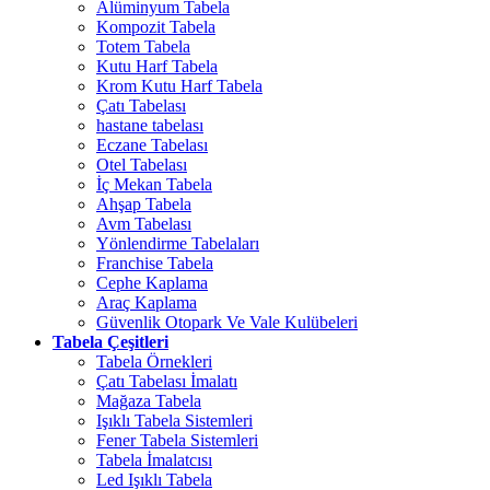
Alüminyum Tabela
Kompozit Tabela
Totem Tabela
Kutu Harf Tabela
Krom Kutu Harf Tabela
Çatı Tabelası
hastane tabelası
Eczane Tabelası
Otel Tabelası
İç Mekan Tabela
Ahşap Tabela
Avm Tabelası
Yönlendirme Tabelaları
Franchise Tabela
Cephe Kaplama
Araç Kaplama
Güvenlik Otopark Ve Vale Kulübeleri
Tabela Çeşitleri
Tabela Örnekleri
Çatı Tabelası İmalatı
Mağaza Tabela
Işıklı Tabela Sistemleri
Fener Tabela Sistemleri
Tabela İmalatcısı
Led Işıklı Tabela