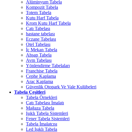
Alüminyum Tabela
Kompozit Tabela
Totem Tabela
Kutu Harf Tabela
Krom Kutu Harf Tabela
Çatı Tabelası
hastane tabelası
Eczane Tabelası
Otel Tabelası
İç Mekan Tabela
Ahşap Tabela
Avm Tabelası
Yönlendirme Tabelaları
Franchise Tabela
Cephe Kaplama
Araç Kaplama
Güvenlik Otopark Ve Vale Kulübeleri
Tabela Çeşitleri
Tabela Örnekleri
Çatı Tabelası İmalatı
Mağaza Tabela
Işıklı Tabela Sistemleri
Fener Tabela Sistemleri
Tabela İmalatcısı
Led Işıklı Tabela