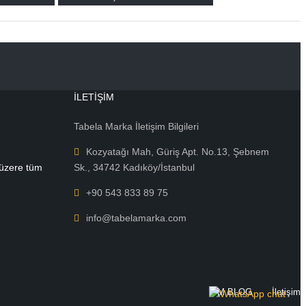
NEXT POST
İLETIŞIM
Tabela Marka İletişim Bilgileri
Kozyatağı Mah, Güriş Apt. No.13, Şebnem
 üzere tüm
Sk., 34742 Kadıköy/İstanbul
+90 543 833 89 75
info@tabelamarka.com
TM BLOG
İletişim