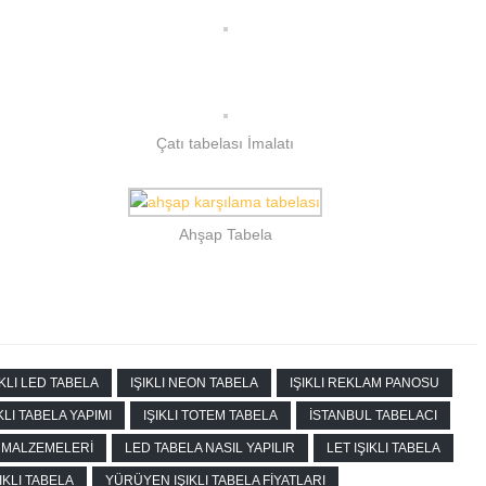
Çatı tabelası İmalatı
Ahşap Tabela
IKLI LED TABELA
IŞIKLI NEON TABELA
IŞIKLI REKLAM PANOSU
IKLI TABELA YAPIMI
IŞIKLI TOTEM TABELA
İSTANBUL TABELACI
 MALZEMELERI
LED TABELA NASIL YAPILIR
LET IŞIKLI TABELA
IKLI TABELA
YÜRÜYEN IŞIKLI TABELA FIYATLARI