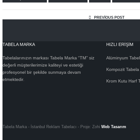
PREVIOUS POST
TABELA MARKA
HIZLI ERIŞIM
Tabelalarınızın markası Tabela Marka “TM” siz
Alüminyum Tabe
değerli müşterilerimize kaliteyi ve estetiği
Kompozit Tabela
profesyonel bir şekilde sunmaya devam
etmektedir.
Krom Kutu Harf 
Tabela Marka - İstanbul Reklam Tabelacı - Proje: Zohi
Web Tasarım