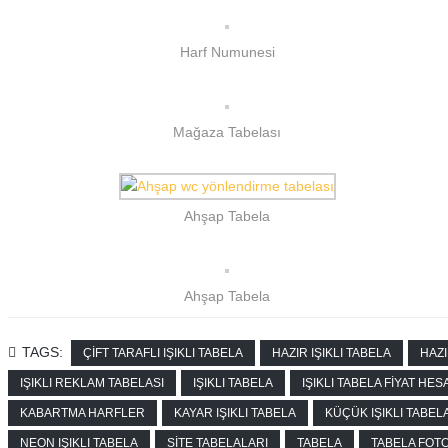
Harf Numunesi
Mağaza Tabelası
Ahşap Tabela
Ahşap Tabela
TAGS:
ÇIFT TARAFLI IŞIKLI TABELA
HAZIR IŞIKLI TABELA
HAZI
IŞIKLI REKLAM TABELASI
IŞIKLI TABELA
IŞIKLI TABELA FIYAT HE
KABARTMA HARFLER
KAYAR IŞIKLI TABELA
KÜÇÜK IŞIKLI TABEL
NEON IŞIKLI TABELA
SITE TABELALARI
TABELA
TABELA FOT