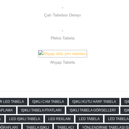
Çatı Tabelası Detayı
Pleksi Tabela
Ahşap Tabela
R LED TABELA
IŞIKLI CAM TABELA
IŞIKLI KUTU HARF TABELA
IŞ
SAPLAMA
IŞIKLI TABELA FIYATLARI
IŞIKLI TABELA GÖRSELLERI
IŞ
A
LED IŞIKLI TABELA
LED REKLAM
LED TABELA
LED TABELA
OĞRAFLARI
TABELA IŞIKLI
TABELACI
YÖNLENDIRME TABELASI IŞ