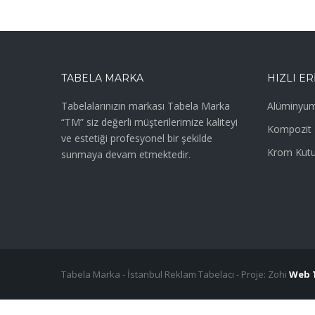
TABELA MARKA
HIZLI ER
Tabelalarınızın markası Tabela Marka
Alüminyum
“TM” siz değerli müşterilerimize kaliteyi
Kompozit 
ve estetiği profesyonel bir şekilde
Krom Kutu
sunmaya devam etmektedir.
Tabela Marka - İstanbul Reklam Tabelacı - Proje: Zohi
Web 