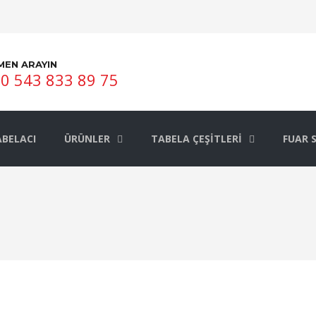
MEN ARAYIN
0 543 833 89 75
BELACI
ÜRÜNLER
TABELA ÇEŞITLERI
FUAR 