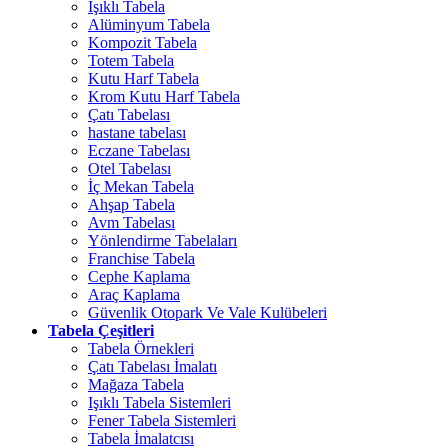
Işıklı Tabela
Alüminyum Tabela
Kompozit Tabela
Totem Tabela
Kutu Harf Tabela
Krom Kutu Harf Tabela
Çatı Tabelası
hastane tabelası
Eczane Tabelası
Otel Tabelası
İç Mekan Tabela
Ahşap Tabela
Avm Tabelası
Yönlendirme Tabelaları
Franchise Tabela
Cephe Kaplama
Araç Kaplama
Güvenlik Otopark Ve Vale Kulübeleri
Tabela Çeşitleri
Tabela Örnekleri
Çatı Tabelası İmalatı
Mağaza Tabela
Işıklı Tabela Sistemleri
Fener Tabela Sistemleri
Tabela İmalatcısı