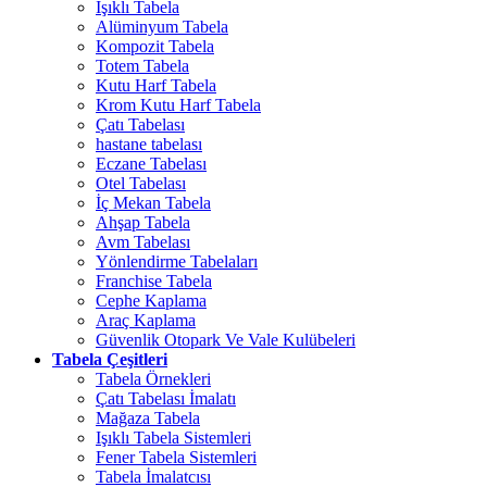
Işıklı Tabela
Alüminyum Tabela
Kompozit Tabela
Totem Tabela
Kutu Harf Tabela
Krom Kutu Harf Tabela
Çatı Tabelası
hastane tabelası
Eczane Tabelası
Otel Tabelası
İç Mekan Tabela
Ahşap Tabela
Avm Tabelası
Yönlendirme Tabelaları
Franchise Tabela
Cephe Kaplama
Araç Kaplama
Güvenlik Otopark Ve Vale Kulübeleri
Tabela Çeşitleri
Tabela Örnekleri
Çatı Tabelası İmalatı
Mağaza Tabela
Işıklı Tabela Sistemleri
Fener Tabela Sistemleri
Tabela İmalatcısı