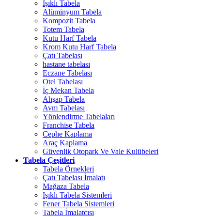
Işıklı Tabela
Alüminyum Tabela
Kompozit Tabela
Totem Tabela
Kutu Harf Tabela
Krom Kutu Harf Tabela
Çatı Tabelası
hastane tabelası
Eczane Tabelası
Otel Tabelası
İç Mekan Tabela
Ahşap Tabela
Avm Tabelası
Yönlendirme Tabelaları
Franchise Tabela
Cephe Kaplama
Araç Kaplama
Güvenlik Otopark Ve Vale Kulübeleri
Tabela Çeşitleri
Tabela Örnekleri
Çatı Tabelası İmalatı
Mağaza Tabela
Işıklı Tabela Sistemleri
Fener Tabela Sistemleri
Tabela İmalatcısı