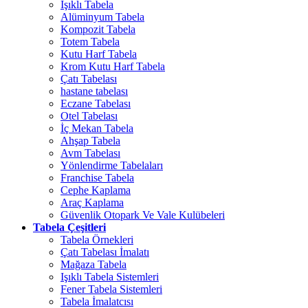
Işıklı Tabela
Alüminyum Tabela
Kompozit Tabela
Totem Tabela
Kutu Harf Tabela
Krom Kutu Harf Tabela
Çatı Tabelası
hastane tabelası
Eczane Tabelası
Otel Tabelası
İç Mekan Tabela
Ahşap Tabela
Avm Tabelası
Yönlendirme Tabelaları
Franchise Tabela
Cephe Kaplama
Araç Kaplama
Güvenlik Otopark Ve Vale Kulübeleri
Tabela Çeşitleri
Tabela Örnekleri
Çatı Tabelası İmalatı
Mağaza Tabela
Işıklı Tabela Sistemleri
Fener Tabela Sistemleri
Tabela İmalatcısı