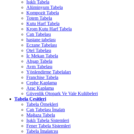
Işıklı Tabela
Alüminyum Tabela
Kompozit Tabela
Totem Tabela
Kutu Harf Tabela
Krom Kutu Harf Tabela
Çatı Tabelası
hastane tabelası
Eczane Tabelası
Otel Tabelası
İç Mekan Tabela
Ahşap Tabela
Avm Tabelası
Yönlendirme Tabelaları
Franchise Tabela
Cephe Kaplama
Araç Kaplama
Güvenlik Otopark Ve Vale Kulübeleri
Tabela Çeşitleri
Tabela Örnekleri
Çatı Tabelası İmalatı
Mağaza Tabela
Işıklı Tabela Sistemleri
Fener Tabela Sistemleri
Tabela İmalatcısı