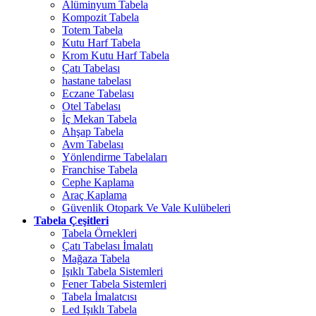
Alüminyum Tabela
Kompozit Tabela
Totem Tabela
Kutu Harf Tabela
Krom Kutu Harf Tabela
Çatı Tabelası
hastane tabelası
Eczane Tabelası
Otel Tabelası
İç Mekan Tabela
Ahşap Tabela
Avm Tabelası
Yönlendirme Tabelaları
Franchise Tabela
Cephe Kaplama
Araç Kaplama
Güvenlik Otopark Ve Vale Kulübeleri
Tabela Çeşitleri
Tabela Örnekleri
Çatı Tabelası İmalatı
Mağaza Tabela
Işıklı Tabela Sistemleri
Fener Tabela Sistemleri
Tabela İmalatcısı
Led Işıklı Tabela