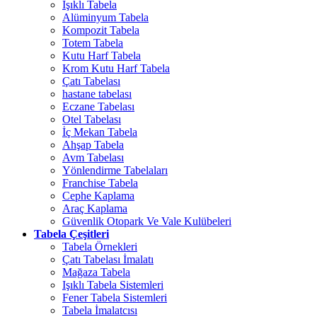
Işıklı Tabela
Alüminyum Tabela
Kompozit Tabela
Totem Tabela
Kutu Harf Tabela
Krom Kutu Harf Tabela
Çatı Tabelası
hastane tabelası
Eczane Tabelası
Otel Tabelası
İç Mekan Tabela
Ahşap Tabela
Avm Tabelası
Yönlendirme Tabelaları
Franchise Tabela
Cephe Kaplama
Araç Kaplama
Güvenlik Otopark Ve Vale Kulübeleri
Tabela Çeşitleri
Tabela Örnekleri
Çatı Tabelası İmalatı
Mağaza Tabela
Işıklı Tabela Sistemleri
Fener Tabela Sistemleri
Tabela İmalatcısı