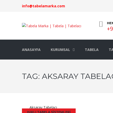
info@tabelamarka.com
HE
+9
ANASAYFA
KURUMSAL
TABELA
TA
TAG:
AKSARAY TABELA
Aksaray Tabelacı
IŞIKLI TABELA SISTEMLERI