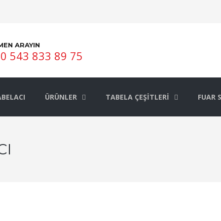
MEN ARAYIN
0 543 833 89 75
BELACI
ÜRÜNLER
TABELA ÇEŞITLERI
FUAR 
CI