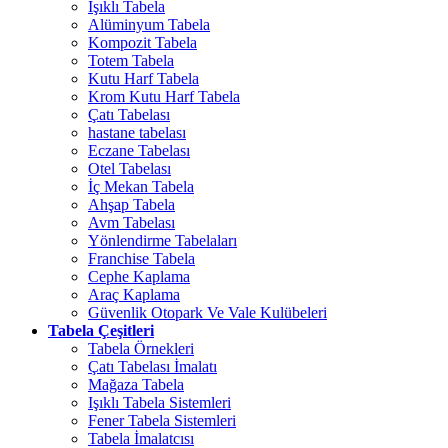
Işıklı Tabela
Alüminyum Tabela
Kompozit Tabela
Totem Tabela
Kutu Harf Tabela
Krom Kutu Harf Tabela
Çatı Tabelası
hastane tabelası
Eczane Tabelası
Otel Tabelası
İç Mekan Tabela
Ahşap Tabela
Avm Tabelası
Yönlendirme Tabelaları
Franchise Tabela
Cephe Kaplama
Araç Kaplama
Güvenlik Otopark Ve Vale Kulübeleri
Tabela Çeşitleri
Tabela Örnekleri
Çatı Tabelası İmalatı
Mağaza Tabela
Işıklı Tabela Sistemleri
Fener Tabela Sistemleri
Tabela İmalatcısı