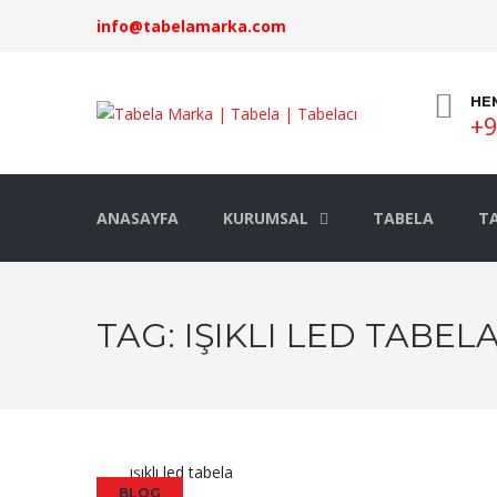
info@tabelamarka.com
HE
+9
ANASAYFA
KURUMSAL
TABELA
TA
TAG:
IŞIKLI LED TABEL
ışıklı led tabela
BLOG