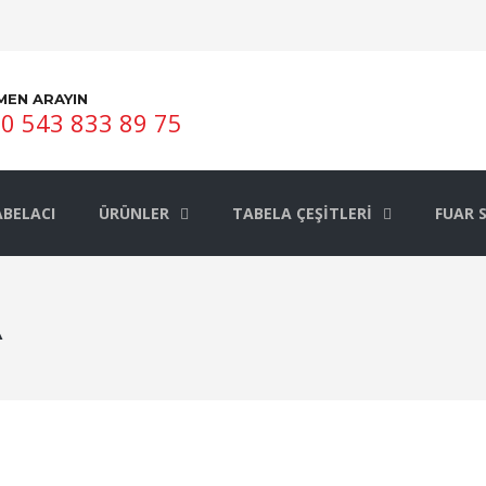
MEN ARAYIN
0 543 833 89 75
BELACI
ÜRÜNLER
TABELA ÇEŞITLERI
FUAR 
A