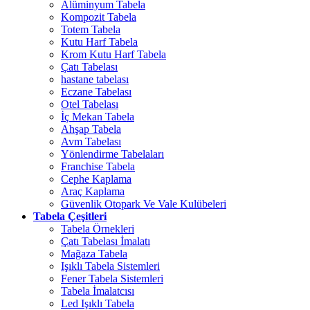
Alüminyum Tabela
Kompozit Tabela
Totem Tabela
Kutu Harf Tabela
Krom Kutu Harf Tabela
Çatı Tabelası
hastane tabelası
Eczane Tabelası
Otel Tabelası
İç Mekan Tabela
Ahşap Tabela
Avm Tabelası
Yönlendirme Tabelaları
Franchise Tabela
Cephe Kaplama
Araç Kaplama
Güvenlik Otopark Ve Vale Kulübeleri
Tabela Çeşitleri
Tabela Örnekleri
Çatı Tabelası İmalatı
Mağaza Tabela
Işıklı Tabela Sistemleri
Fener Tabela Sistemleri
Tabela İmalatcısı
Led Işıklı Tabela