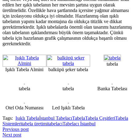
edilen her ışıklı tabelanın her mevsim şartına uygun olarak
üretilmelidir. Özellikle hava şartlarında içersine yağmur almaması
için izolasyonu oldukça iyi olmalıdır. Hazırlanmış olan ışıklı
tabelanın yapımı kadar montajına da oldukça titizlik ve dikkat
gerektirmektedir. Işıklı tabelalarda önemli olan tasarımı hazırlanmış
olan tabelanın ışıklandırması büyük önem taşımaktadır. Çünkü
tabela için hazırlanan grafik çalışmasının oldukça başarılı olması
gerekmektedir.
tabela
Işıklı Tabela Almini
balküpü şeker tabela
tabela
tabela
Banka Tabelası
Otel Oda Numarası
Led Işıklı Tabela
Tags:
Işıklı Tabela
İstanbul Tabelacı
Tabela
Tabela Çeşitleri
Tabela
Sistemleri
tabela üretimi
tabelacı
Tabelacı İstanbul
Previous post
Next post