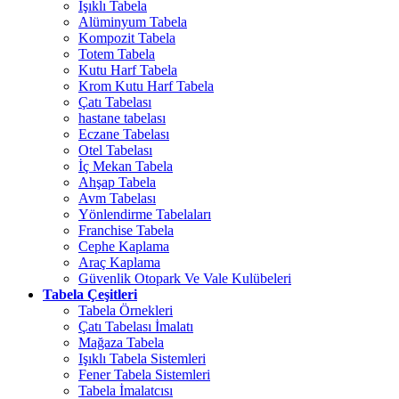
Işıklı Tabela
Alüminyum Tabela
Kompozit Tabela
Totem Tabela
Kutu Harf Tabela
Krom Kutu Harf Tabela
Çatı Tabelası
hastane tabelası
Eczane Tabelası
Otel Tabelası
İç Mekan Tabela
Ahşap Tabela
Avm Tabelası
Yönlendirme Tabelaları
Franchise Tabela
Cephe Kaplama
Araç Kaplama
Güvenlik Otopark Ve Vale Kulübeleri
Tabela Çeşitleri
Tabela Örnekleri
Çatı Tabelası İmalatı
Mağaza Tabela
Işıklı Tabela Sistemleri
Fener Tabela Sistemleri
Tabela İmalatcısı