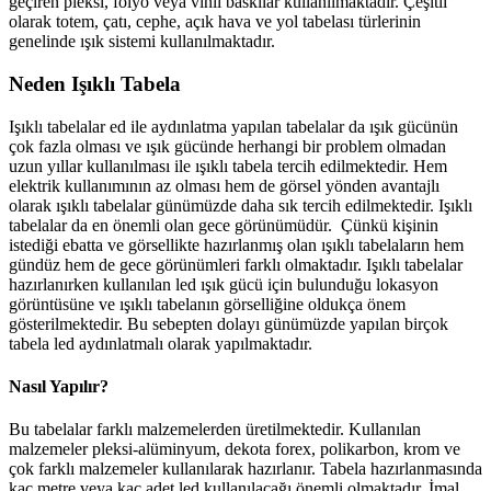
geçiren pleksi, folyo veya vinil baskılar kullanılmaktadır. Çeşitli
olarak totem, çatı, cephe, açık hava ve yol tabelası türlerinin
genelinde ışık sistemi kullanılmaktadır.
Neden Işıklı Tabela
Işıklı tabelalar ed ile aydınlatma yapılan tabelalar da ışık gücünün
çok fazla olması ve ışık gücünde herhangi bir problem olmadan
uzun yıllar kullanılması ile ışıklı tabela tercih edilmektedir. Hem
elektrik kullanımının az olması hem de görsel yönden avantajlı
olarak ışıklı tabelalar günümüzde daha sık tercih edilmektedir. Işıklı
tabelalar da en önemli olan gece görünümüdür. Çünkü kişinin
istediği ebatta ve görsellikte hazırlanmış olan ışıklı tabelaların hem
gündüz hem de gece görünümleri farklı olmaktadır. Işıklı tabelalar
hazırlanırken kullanılan led ışık gücü için bulunduğu lokasyon
görüntüsüne ve ışıklı tabelanın görselliğine oldukça önem
gösterilmektedir. Bu sebepten dolayı günümüzde yapılan birçok
tabela led aydınlatmalı olarak yapılmaktadır.
Nasıl Yapılır?
Bu tabelalar farklı malzemelerden üretilmektedir. Kullanılan
malzemeler pleksi-alüminyum, dekota forex, polikarbon, krom ve
çok farklı malzemeler kullanılarak hazırlanır. Tabela hazırlanmasında
kaç metre veya kaç adet led kullanılacağı önemli olmaktadır. İmal