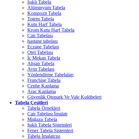
Işıklı Tabela
Alüminyum Tabela
Kompozit Tabela
Totem Tabela
Kutu Harf Tabela
Krom Kutu Harf Tabela
Çatı Tabelası
hastane tabelası
Eczane Tabelası
Otel Tabelası
İç Mekan Tabela
Ahşap Tabela
Avm Tabelası
Yönlendirme Tabelaları
Franchise Tabela
Cephe Kaplama
Araç Kaplama
Güvenlik Otopark Ve Vale Kulübeleri
Tabela Çeşitleri
Tabela Örnekleri
Çatı Tabelası İmalatı
Mağaza Tabela
Işıklı Tabela Sistemleri
Fener Tabela Sistemleri
Tabela İmalatcısı