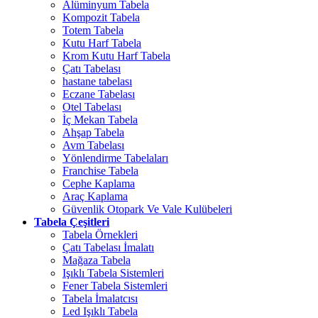
Alüminyum Tabela
Kompozit Tabela
Totem Tabela
Kutu Harf Tabela
Krom Kutu Harf Tabela
Çatı Tabelası
hastane tabelası
Eczane Tabelası
Otel Tabelası
İç Mekan Tabela
Ahşap Tabela
Avm Tabelası
Yönlendirme Tabelaları
Franchise Tabela
Cephe Kaplama
Araç Kaplama
Güvenlik Otopark Ve Vale Kulübeleri
Tabela Çeşitleri
Tabela Örnekleri
Çatı Tabelası İmalatı
Mağaza Tabela
Işıklı Tabela Sistemleri
Fener Tabela Sistemleri
Tabela İmalatcısı
Led Işıklı Tabela