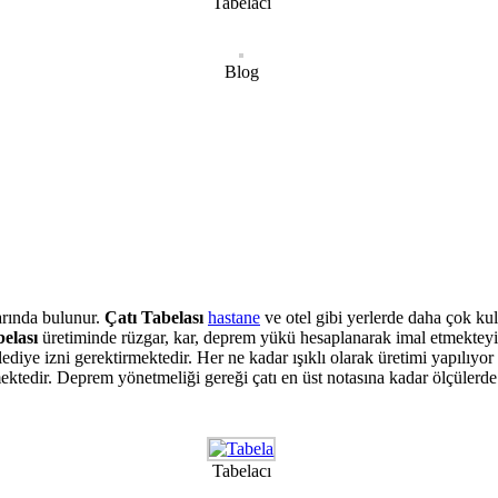
Tabelacı
Blog
rında bulunur.
Çatı Tabelası
hastane
ve otel gibi yerlerde daha çok kull
elası
üretiminde rüzgar, kar, deprem yükü hesaplanarak imal etmekteyi
ye izni gerektirmektedir. Her ne kadar ışıklı olarak üretimi yapılıyor ol
ektedir. Deprem yönetmeliği gereği çatı en üst notasına kadar ölçülerde
Tabelacı