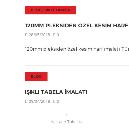
BLOG
,
IŞIKLI TABELA
120MM PLEKSIDEN ÖZEL KESIM HARF
28/05/2018
0
120mm pleksiden özel kesim harf imalatı Türk
BLOG
IŞIKLI TABELA İMALATI
09/04/2018
0
Hastane Tabelası