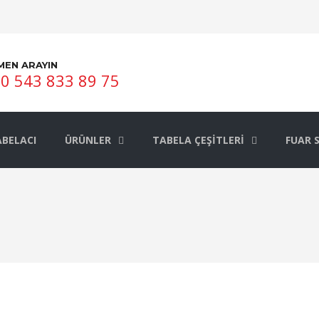
MEN ARAYIN
0 543 833 89 75
BELACI
ÜRÜNLER
TABELA ÇEŞITLERI
FUAR 