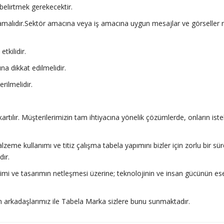
i belirtmek gerekecektir.
amalıdır.Sektör amacına veya iş amacına uygun mesajlar ve görseller 
tkilidir.
a dikkat edilmelidir.
rilmelidir.
tılır. Müşterilerimizin tam ihtiyacına yönelik çözümlerde, onların iste
lzeme kullanımı ve titiz çalışma tabela yapımını bizler için zorlu bir sü
dır.
imi ve tasarımın netleşmesi üzerine; teknolojinin ve insan gücünün ese
arkadaşlarımız ile Tabela Marka sizlere bunu sunmaktadır.