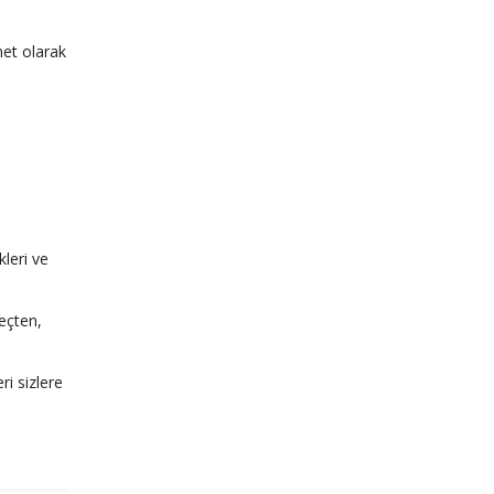
net olarak
kleri ve
reçten,
ri sizlere