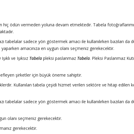
n hiç ödün vermeden yoluna devam etmektedir. Tabela fotoğraflarım
aktadır.
Bazı tabelalar sadece yön göstermek amacı ile kullanılırken bazıları da 
imi yaparken amacınıza en uygun olanı seçmeniz gerekecektir.
a
Işıklı ve Işıksız
Tabela
pleksi paslanmaz
Tabela
. Pleksi Paslanmaz Kut
defleyen şirketler için büyük öneme sahiptir.
eklerdir. Kullanılan tabela çeşidi hizmet verilen sektöre ve hitap edilen 
Bazı tabelalar sadece yön göstermek amacı ile kullanılırken bazıları da 
gun olanı seçmeniz gerekecektir.
lmanız gerekecektir.