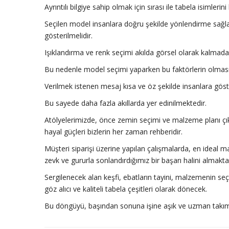
Ayrıntılı bilgiye sahip olmak için sırası ile tabela isimlerin
Seçilen model insanlara doğru şekilde yönlendirme sağl
gösterilmelidir.
Işıklandırma ve renk seçimi akılda görsel olarak kalmada e
Bu nedenle model seçimi yaparken bu faktörlerin olmasın
Verilmek istenen mesaj kısa ve öz şekilde insanlara göste
Bu sayede daha fazla akıllarda yer edinilmektedir.
Atölyelerimizde, önce zemin seçimi ve malzeme planı çıkar
hayal güçleri bizlerin her zaman rehberidir.
Müşteri siparişi üzerine yapılan çalışmalarda, en ideal ma
zevk ve gururla sonlandırdığımız bir başarı halini almakta
Sergilenecek alan keşfi, ebatların tayini, malzemenin seç
göz alıcı ve kaliteli tabela çeşitleri olarak dönecek.
Bu döngüyü, başından sonuna işine aşık ve uzman takım 